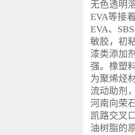
无色透明溶
EVA等
EVA、SB
敏胶，初
漆类添加
强。橡塑
为聚烯烃材
流动助剂
河南向荣
凯路交叉口
油树脂的