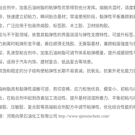
粘合剂中，加氢石油树脂的粘弹性优势得到充分发挥。熔融共混时，适度
导，快速建立初粘力，瞬间贴合基材；常温使用阶段，黏弹性平衡兼顾剥
变，广泛应用于包装热熔胶、标签胶、木工胶、卫材结构胶。
胶与不干胶领域，依靠其黏弹性的界面润湿与弹性支撑特性，可提升标签
力剥离时粘弹形变平缓，撕拉顺滑无残胶、无撕裂基材，兼顾粘接强度与
型、乳液型粘合剂中，加氢石油树脂可调节体系粘弹模量，提升成膜韧性
裂，适用于汽车内饰、建材复合、纸品复合等场景。
其饱和稳定的分子结构使粘弹性长期不易衰减，抗氧化、抗紫外老化能力
油树脂具有黏弹性温敏可逆、剪切变稀、应力松弛优良、蠕变小、初粘与
比，在粘合剂中起到改善加工流动性、提升基材润湿附着力、平衡初粘与
熔胶、压敏胶、复合胶等高端粘合剂配方中调节粘弹性、优化综合性能的
源：河南向荣石油化工有限公司
http://www.upresinchem.com/