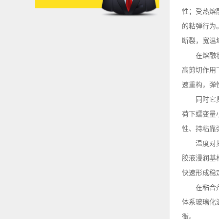
性；受热熔
的粘弹行为
断裂，宽温
在熔融
高剪切作用
速重构，弹
同时它
荷下蠕变量
性、持粘靠
温度对
胶液浸润基
快速形成稳
在粘合
体系玻璃化
衡。