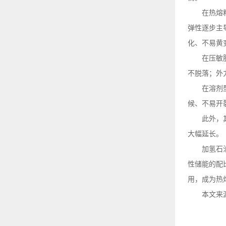
在热熔
弹性逐步主
化、不易黄
在压敏
不脱落；外
在溶剂
候、不易开
此外，
大幅延长。
加氢石
性储能的配
用，成为热
本文来