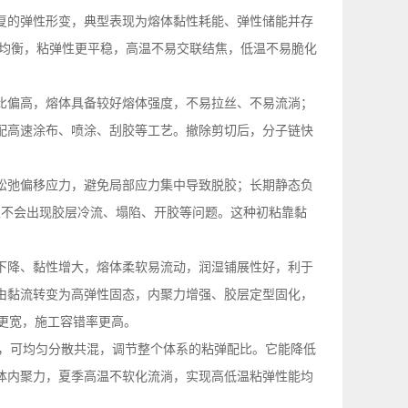
复的弹性形变，典型表现为熔体黏性耗能、弹性储能并存
均衡，粘弹性更平稳，高温不易交联结焦，低温不易脆化
比偏高，熔体具备较好熔体强度，不易拉丝、不易流淌；
配高速涂布、喷涂、刮胶等工艺。撤除剪切后，分子链快
。
松弛偏移应力，避免局部应力集中导致脱胶；长期静态负
又不会出现胶层冷流、塌陷、开胶等问题。这种初粘靠黏
下降、黏性增大，熔体柔软易流动，润湿铺展性好，利于
由黏流转变为高弹性固态，内聚力增强、胶层定型固化，
更宽，施工容错率更高。
，可均匀分散共混，调节整个体系的粘弹配比。它能降低
体内聚力，夏季高温不软化流淌，实现高低温粘弹性能均