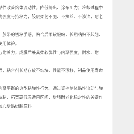
黏性改善熔体流动性，降低挤出、涂布阻力；冷却过程中
离强度与持粘力，胶层柔韧不脆、不拉丝、不渗油，耐老
、胶带的初粘手感，贴合后柔软服帖，长期粘贴不起翘、
使用体验。
与附着力，成膜后兼具柔软弹性与内聚强度，耐水、耐
强，粘合剂长期存放不结块、性能不漂移，制品使用寿命
内聚平衡的典型粘弹性行为。通过调控熔体黏性流动与弹
持粘、拓宽高低温适用区间、增强耐老化稳定性的关键作
核心增黏树脂原料。