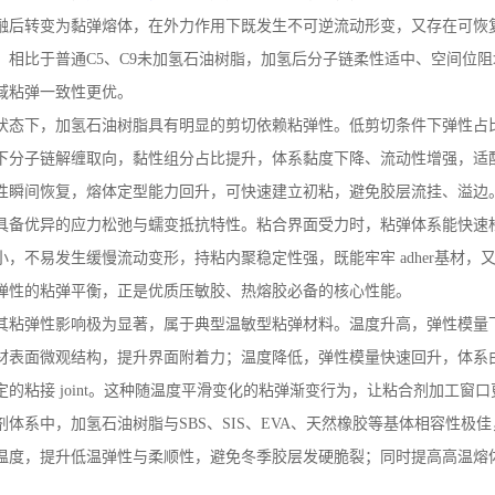
融后转变为黏弹熔体，在外力作用下既发生不可逆流动形变，又存在可恢
。相比于普通
C5
、
C9
未加氢石油树脂，加氢后分子链柔性适中、空间位阻
域粘弹一致性更优。
状态下，加氢石油树脂具有明显的剪切依赖粘弹性。低剪切条件下弹性占
下分子链解缠取向，黏性组分占比提升，体系黏度下降、流动性增强，适
性瞬间恢复，熔体定型能力回升，可快速建立初粘，避免胶层流挂、溢边
具备优异的应力松弛与蠕变抵抗特性。粘合界面受力时，粘弹体系能快速
小，不易发生缓慢流动变形，持粘内聚稳定性强，既能牢牢
adher
基材，
弹性的粘弹平衡，正是优质压敏胶、热熔胶必备的核心性能。
其粘弹性影响极为显著，属于典型温敏型粘弹材料。温度升高，弹性模量
材表面微观结构，提升界面附着力；温度降低，弹性模量快速回升，体系
定的粘接
joint
。这种随温度平滑变化的粘弹渐变行为，让粘合剂加工窗口
剂体系中，加氢石油树脂与
SBS
、
SIS
、
EVA
、天然橡胶等基体相容性极佳
温度，提升低温弹性与柔顺性，避免冬季胶层发硬脆裂；同时提高高温熔