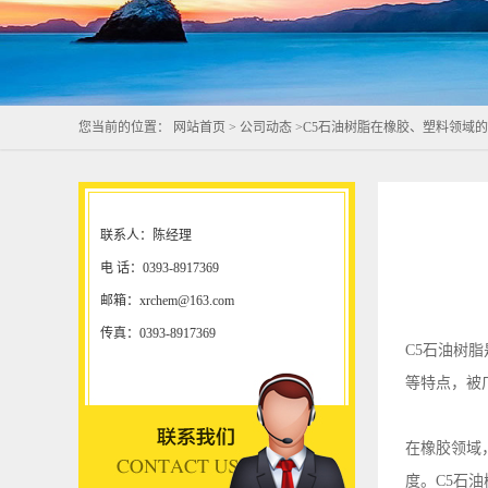
您当前的位置：
网站首页
>
公司动态
>
C5石油树脂在橡胶、塑料领域
联系人：陈经理
电 话：0393-8917369
邮箱：xrchem@163.com
传真：0393-8917369
C5石油树
等特点，被
在橡胶领域
度。C5石