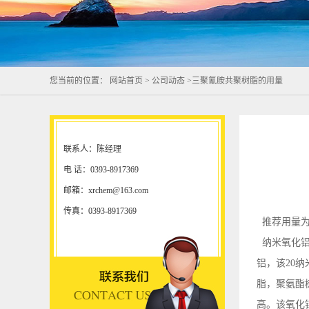
您当前的位置：
网站首页
>
公司动态
>
三聚氰胺共聚树脂的用量
联系人：陈经理
电 话：0393-8917369
邮箱：xrchem@163.com
传真：0393-8917369
推荐用量为
纳米氧化铝油
铝，该20
脂，聚氨酯
高。该氧化