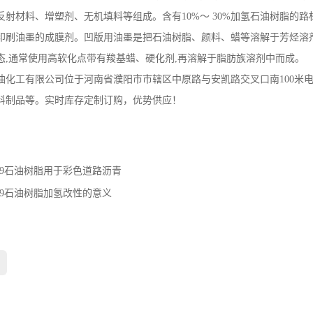
反射材料、增塑剂、无机填料等组成。含有10%～ 30%加氢石油树脂的
印刷油墨的成膜剂。凹版用油墨是把石油树脂、颜料、蜡等溶解于芳烃溶
态,通常使用高软化点带有羧基蜡、硬化剂,再溶解于脂肪族溶剂中而成。
油化工有限公司位于河南省濮阳市市辖区中原路与安凯路交叉口南100米
料制品等。实时库存定制订购，优势供应！
C9石油树脂用于彩色道路沥青
C9石油树脂加氢改性的意义
：
：