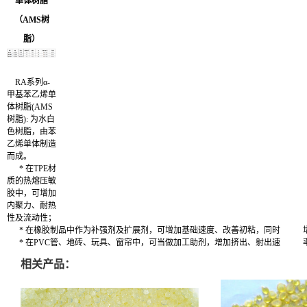
单体树脂
（AMS树
脂）
RA系列α-
甲基苯乙烯单
体树脂(AMS
树脂): 为水白
色树脂，由苯
乙烯单体制造
而成。
* 在TPE材
质的热熔压敏
胶中，可增加
内聚力、耐热
性及流动性；
* 在橡胶制品中作为补强剂及扩展剂，可增加基础速度、改善初粘，同时 
* 在PVC管、地砖、玩具、窗帘中，可当做加工助剂，增加挤出、射出速 
相关产品：