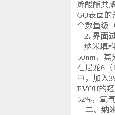
烯酸酯共
GO
表面的
个数量级
2.
界面
纳米填
50nm
，其
在尼龙
6
（
中，加入
3
EVOH
的羟
52%
，氧
二、纳