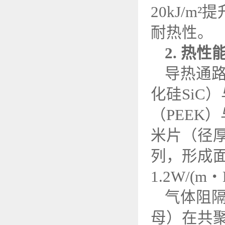
20kJ/m
²提
耐热性。
2.
热性
导热通
化硅
SiC
）
（
PEEK
）
米片（径
列，形成
1.2W/(m
・
气体阻
母）在共聚