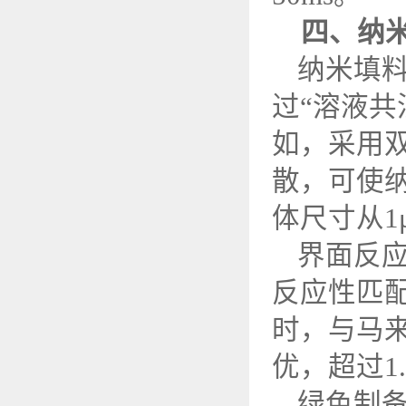
四、纳
纳米填
过
“溶液共
如，采用
散，可使
体尺寸从
1
界面反
反应性匹
时，与马
优，超过
1
绿色制