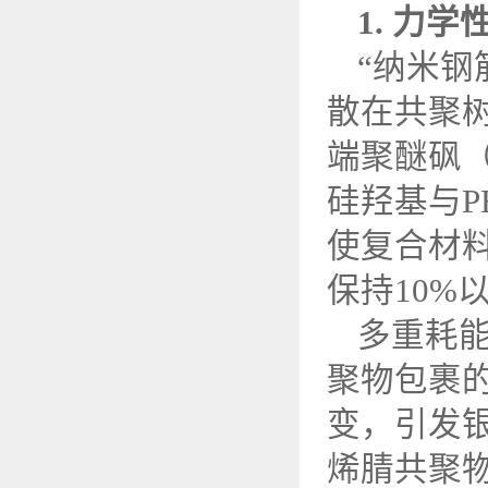
1.
力学
“纳米钢
散在共聚树
端聚醚砜
硅羟基与
P
使复合材
保持
10%
多重耗
聚物包裹
变，引发
烯腈共聚