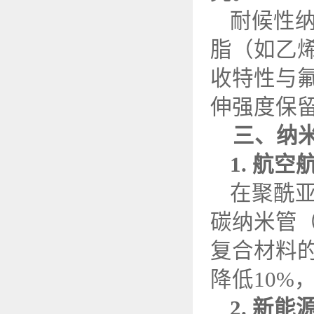
耐候性
脂（如乙
收特性与
伸强度保
三、纳
1.
航空
在聚酰
碳纳米管
复合材料
降低
10%
2.
新能