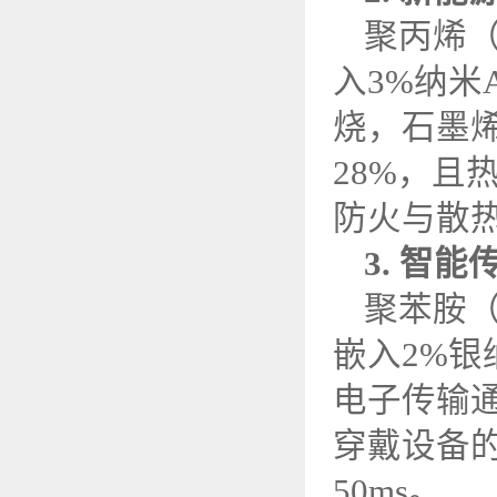
聚丙烯
入
3%
纳米
烧，石墨
28%
，且
防火与散
3.
智能
聚苯胺
嵌入
2%
银
电子传输
穿戴设备
50ms
。