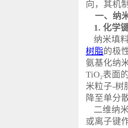
向，其机
一、纳
1.
化学
纳米填
树脂
的极
氨基化纳
TiO
₂表面
米粒子
-
树
降至单分
二维纳
或离子键作