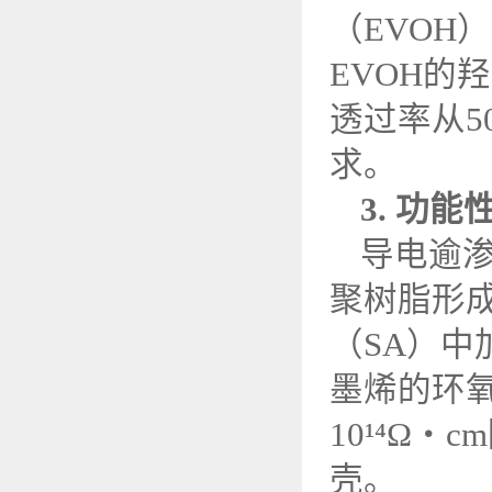
（
EVOH
EVOH
的羟
透过率从
5
求。
3.
功能
导电逾
聚树脂形成
（
SA
）中
墨烯的环
10
¹⁴Ω・
cm
壳。