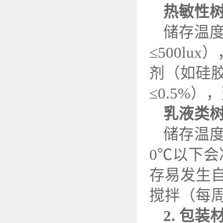
热敏性
储存温
≤
500lux
）
剂（如硅
≤
0.5%
），
乳液类
储存温
0
℃以下会
存易发生
搅拌（每
2.
包装