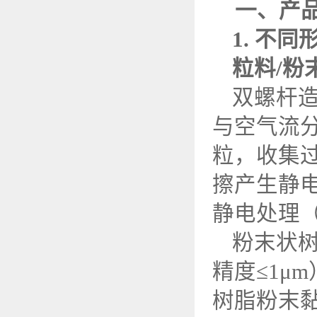
一、产
1.
不同
粒料
/
粉
双螺杆
与空气流
粒，收集
擦产生静
静电处理
粉末状
精度
≤
1
μ
m
树脂粉末