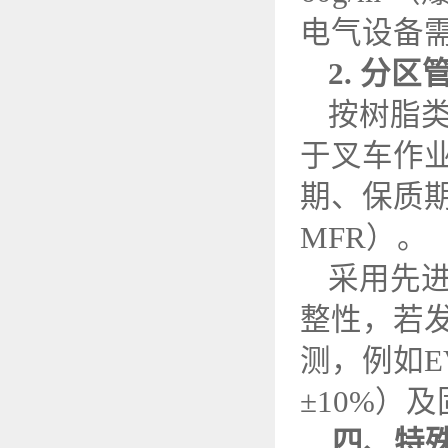
电气设备
2.
分区
按树脂
于叉车作
期、保质
MFR
）。
采用先
整性，若
测，例如
E
±
10%
）及
四、特