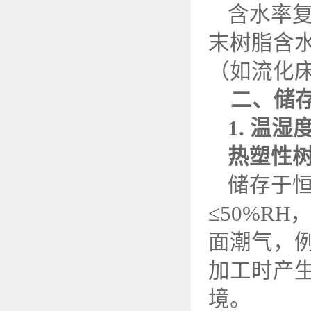
含水率
末树脂含
（如流化
二、储
1.
温湿
热塑性
储存于
≤
50%RH
，
面潮气，
加工时产
境。