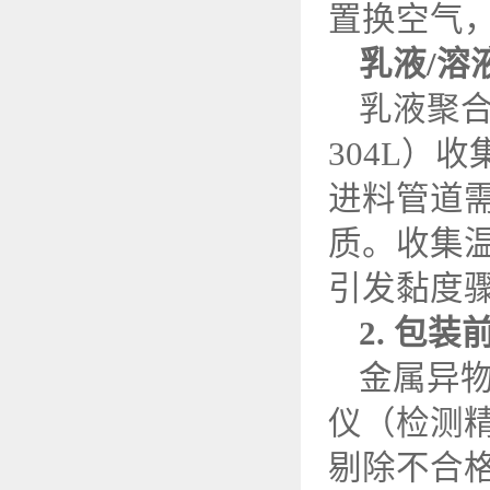
置换空气
乳液
/
溶
乳液聚
304L
）收
进料管道
质。收集
引发黏度
2.
包装
金属异
仪（检测
剔除不合