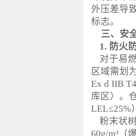
外压差导致
标志。
三、安
1.
防火
对于易
区域需划
Ex d IIB T
库区）。
LEL
≤
25%
粉末状
60g/m
³（