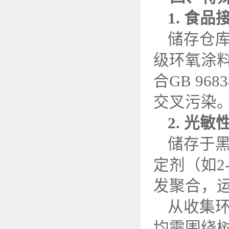
1.
食品
储存仓
级环氧涂
合
GB 9683
交叉污染
2.
光敏
储存于
定剂（如
2
发聚合，
从收集
均需围绕