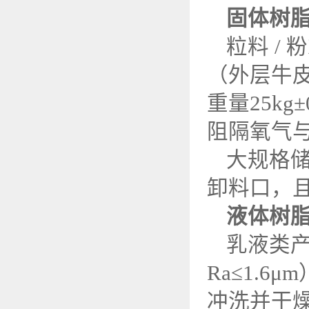
固体树
粒料
/
粉
（外层牛
重量
25kg
±
阻隔氧气
大规格
卸料口，
液体树
乳液类
Ra
≤
1.6
μ
m
冲洗并干