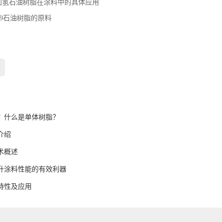
加氢石油树脂在涂料中的具体应用
C9石油树脂的原料
：
：
？什么是单体树脂？
介绍
术概述
升涂料性能的有效利器
特性及应用